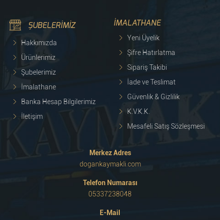
İMALATHANE
ŞUBELERİMİZ
Yeni Üyelik
Hakkımızda
Şifre Hatırlatma
Ürünlerimiz
Sipariş Takibi
Şubelerimiz
İade ve Teslimat
İmalathane
Güvenlik & Gizlilik
Banka Hesap Bilgilerimiz
K.V.K.K.
İletişim
Mesafeli Satış Sözleşmesi
Merkez Adres
dogankaymakli.com
Telefon Numarası
05337238048
E-Mail